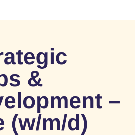
rategic
ps &
velopment –
e (w/m/d)