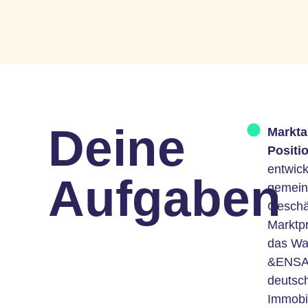
Deine
Markta
Positi
entwick
Aufgaben
gemein
Geschä
Marktp
das Wa
&ENSA 
deutsc
Immobil