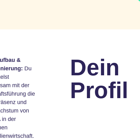
Dein
ufbau &
onierung:
Du
elst
Profil
sam mit der
ftsführung die
räsenz und
chstum von
in der
hen
ienwirtschaft.