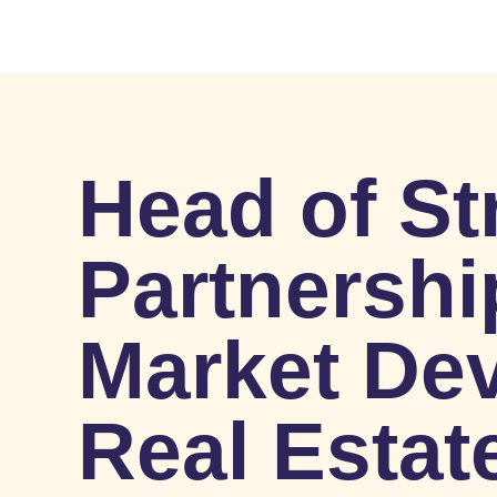
Head of St
Partnershi
Market De
Real Estat